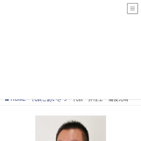
北関東のメーカー様の特許出願パートナー
～フットワークの軽さとスピードをお約束します～
English
代表 弁理士 備後元晴
HOME
代表ごあいさつ
代表 弁理士 備後元晴